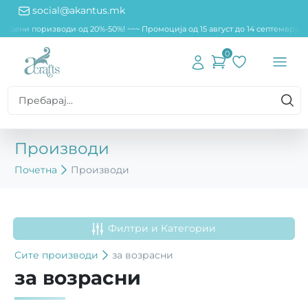
social@akantus.mk
редени поризводи од 20%-50%! ~~
~ Промоција од 15 август до 14 септември! 
0
Производи
Почетна
Производи
Филтри и Категории
Сите
производи
за возрасни
за возрасни