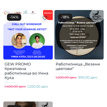
-
14
%
-
18
%
GEW PROMO
Работилница „Везени
Креативна
цветови“
работилница во Умна
1,200.00 ден.
990.00 ден.
Куќа
1,400.00 ден.
1,200.00 ден.