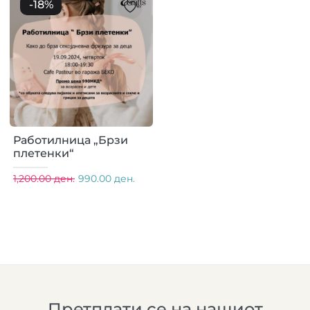
-
18
%
Работилница „Брзи
плетенки“
1,200.00 ден.
990.00 ден.
Претплати се на нашиот