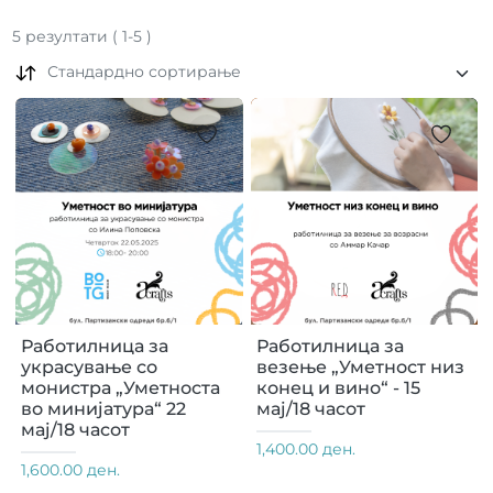
5
резултати
(
1
-
5
)
Стандардно сортирање
Работилница за
Работилница за
украсување со
везење „Уметност низ
монистра „Уметноста
конец и вино“ - 15
во минијатура“ 22
мај/18 часот
мај/18 часот
1,400.00 ден.
1,600.00 ден.