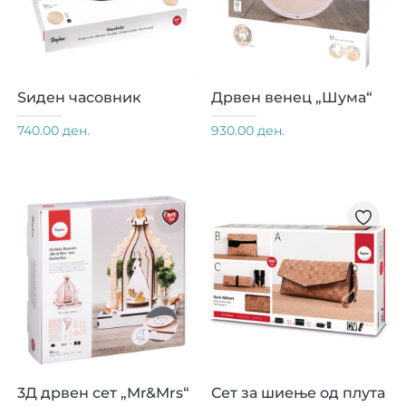
Ѕиден часовник
Дрвен венец „Шума“
740.00 ден.
930.00 ден.
3Д дрвен сет „Mr&Mrs“
Сет за шиење од плута