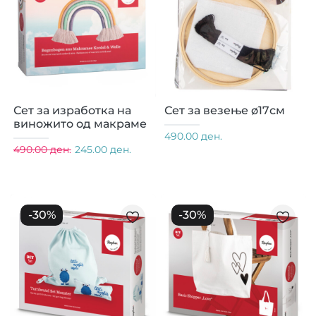
Сет за изработка на
Сет за везење ø17см
виножито од макраме
490.00 ден.
490.00 ден.
245.00 ден.
-
30
%
-
30
%