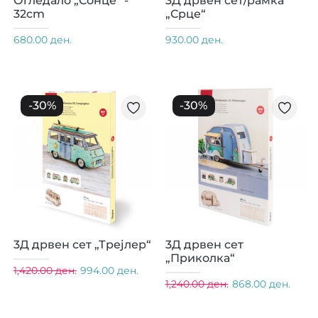
Огледало „Сонце“ -
3Д дрвен сет/рамка
32cm
„Срце“
680.00 ден.
930.00 ден.
-
30
%
-
30
%
3Д дрвен сет „Трејлер“
3Д дрвен сет
„Приколка“
1,420.00 ден.
994.00 ден.
1,240.00 ден.
868.00 ден.