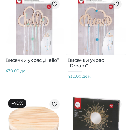
Висечки украс „Hello“
Висечки украс
„Dream“
430.00 ден.
430.00 ден.
-
40
%