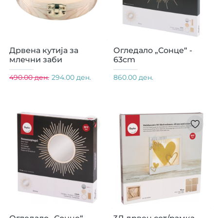
Дрвена кутија за
Огледало „Сонце“ -
млечни заби
63cm
490.00 ден.
294.00 ден.
860.00 ден.