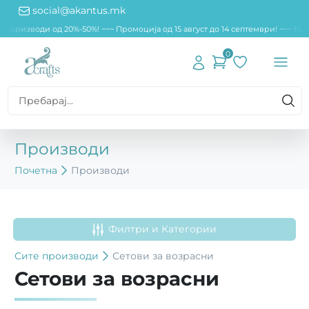
social@akantus.mk
оризводи од 20%-50%! ~~
~ Промоција од 15 август до 14 септември! ~~~ Нама
0
Производи
Почетна
Производи
Филтри и Категории
Сите
производи
Сетови за возрасни
Сетови за возрасни