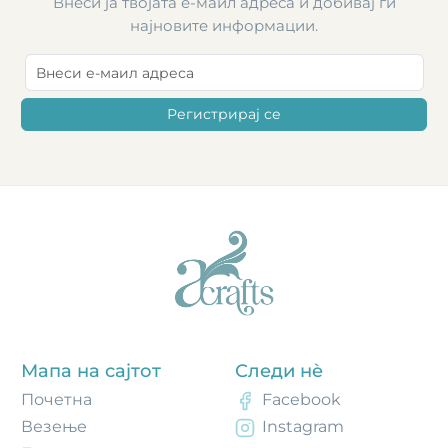
Внеси ја твојата е-маил адреса и добивај ги
најновите информации.
Регистрирај се
Мапа на сајтот
Следи нè
Почетнa
Facebook
Везење
Instagram