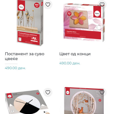
Постамент за суво
Цвет од конци
цвеќе
490.00 ден.
490.00 ден.