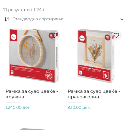
71
резултати
(
1
-
24
)
Стандардно сортирање
Рамка за суво цвеќе -
Рамка за суво цвеќе -
кружна
правоаголна
1,240.00 ден.
930.00 ден.