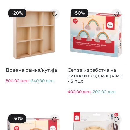
-
20
%
-
50
%
Дрвена рамка/кутија
Сет за изработка на
виножито од макраме
800.00 ден.
640.00 ден.
- 3 пцс
400.00 ден.
200.00 ден.
-
50
%