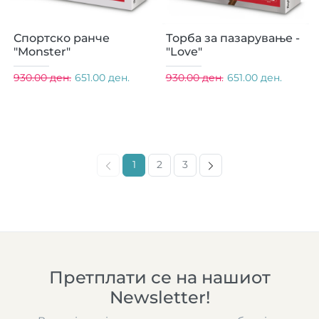
Спортско ранче
Торба за пазарување -
"Monster"
"Love"
930.00 ден.
651.00 ден.
930.00 ден.
651.00 ден.
1
2
3
Претплати се на нашиот
Newsletter!