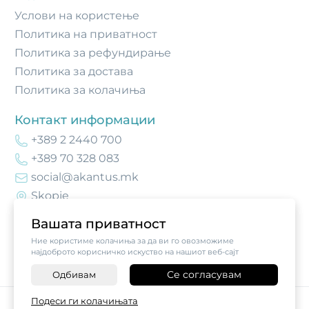
Услови на користење
Политика на приватност
Политика за рефундирање
Политика за достава
Политика за колачиња
Контакт информации
+389 2 2440 700
+389 70 328 083
social@akantus.mk
Skopje
Вашата приватност
Ние користиме колачиња за да ви го овозможиме
најдоброто корисничко искуство на нашиот веб-сајт
Се согласувам
Одбивам
-
+
Подеси ги колачињата
©
2026
Vendor x
Akantus Crafts