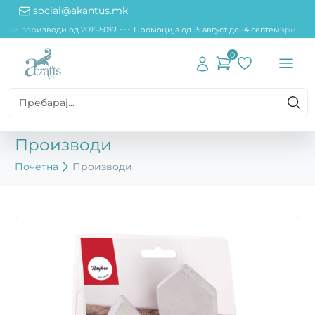
social@akantus.mk
дени поризводи од 20%-50%! ~~
~ Промоција од 15 август до 14 септември! ~~
0
Производи
Почетна
Производи