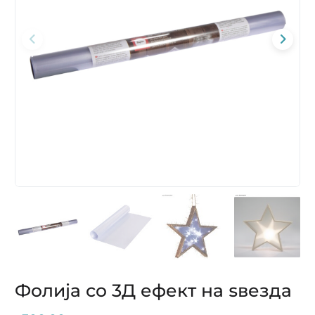
Фолија со 3Д ефект на ѕвезда