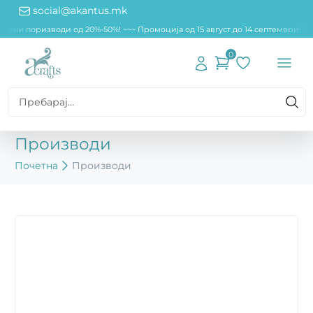
social@akantus.mk
едени поризводи од 20%-50%! ~~
~ Промоција од 15 август до 14 септември! ~
0
Производи
Почетна
Производи