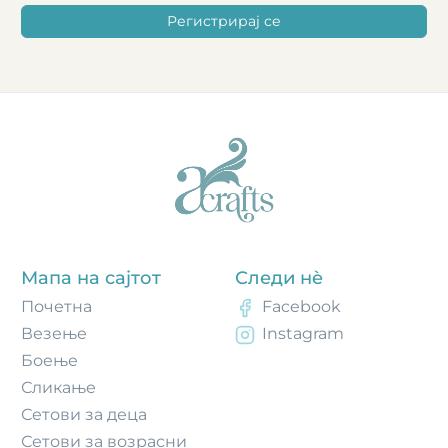
Регистрирај се
Мапа на сајтот
Следи нè
Почетнa
Facebook
Везење
Instagram
Боење
Сликање
Сетови за деца
Сетови за возрасни