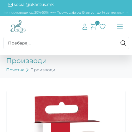
social@akantus.mk
дени поризводи од 20%-50%! ~~
~ Промоција од 15 август до 14 септември! ~~
0
Производи
Почетна
Производи