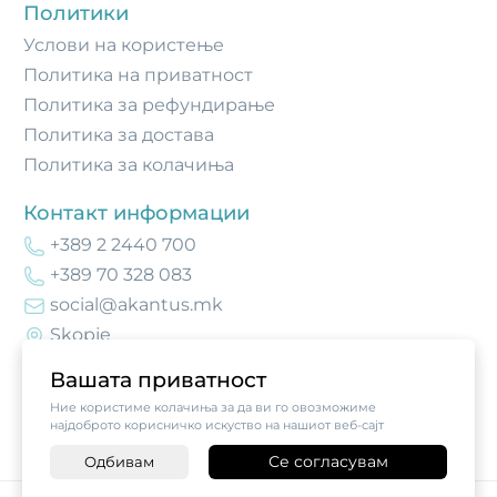
Политики
Услови на користење
Политика на приватност
Политика за рефундирање
Политика за достава
Политика за колачиња
Контакт информации
+389 2 2440 700
+389 70 328 083
social@akantus.mk
Skopje
Вашата приватност
Ние користиме колачиња за да ви го овозможиме
најдоброто корисничко искуство на нашиот веб-сајт
Се согласувам
Одбивам
-
+