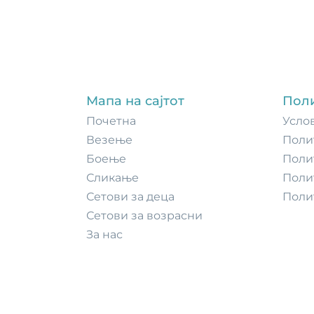
Мапа на сајтот
Пол
Почетнa
Усло
Везење
Поли
Боење
Поли
Сликање
Поли
Сетови за деца
Поли
Сетови за возрасни
За нас