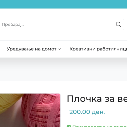
Уредување на домот
Креативни работилниц
Плочка за в
200.00 ден.
Производот е на залих