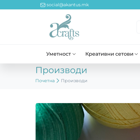
social@akantus.mk
Уметност
Креативни сетови
Производи
Почетна
Производи