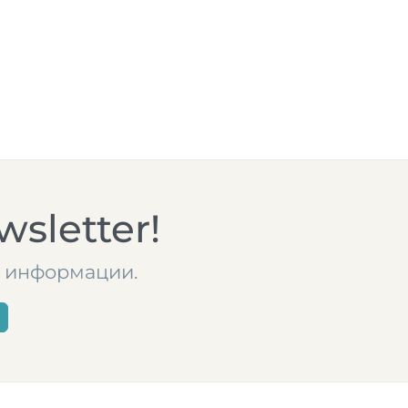
sletter!
те информации.