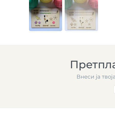
Претпла
Внеси ја твој