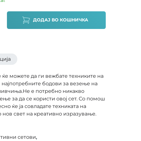
ДОДАЈ ВО КОШНИЧКА
ција
 ќе можете да ги вежбате техниките на
е најпотребните бодови за везење на
ливчиња.Не е потребно никакво
ње за да се користи овој сет. Со помош
но ќе ја совладате техниката на
о нов свет на креативно изразување.
тивни сетови
,