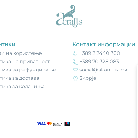
итики
Контакт информации
ви на користење
+389 2 2440 700
тика на приватност
+389 70 328 083
тика за рефундирање
social@akantus.mk
тика за достава
Skopje
тика за колачиња