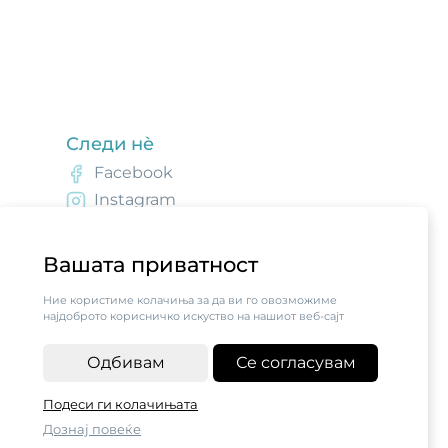
Следи нè
Facebook
Instagram
Вашата приватност
Ние користиме колачиња за да ви го овозможиме
најдоброто корисничко искуство на нашиот веб-сајт
Одбивам
Се согласувам
Подеси ги колачињата
Дознај повеќе