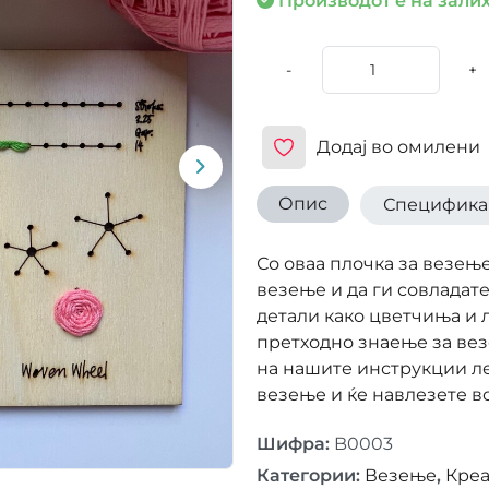
-
+
Додај во омилени
Опис
Специфика
Со оваа плочка за везење
везење и да ги совладат
детали како цветчиња и 
претходно знаење за везе
на нашите инструкции лес
везење и ќе навлезете в
Шифра
:
B0003
Категории
:
Везење
,
Креа