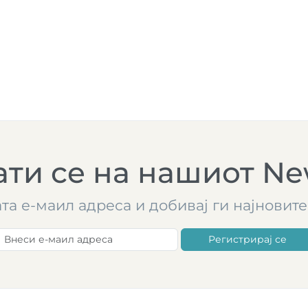
ти се на нашиот New
ата е-маил адреса и добивај ги најнови
Регистрирај се