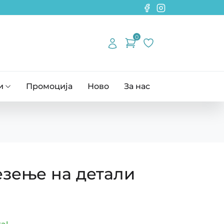
0
и
Промоција
Ново
За нас
езење на детали
а!