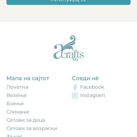
Мапа на сајтот
Следи нè
Почетнa
Facebook
Везење
Instagram
Боење
Сликање
Сетови за деца
Сетови за возрасни
За нас