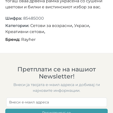
тогаш оваа дрвена рамка украсена со сушени
цветови и билки е вистинскиот избор за вас.
Шифра
:
85485000
Категории
:
Сетови за возрасни
,
Украси
,
Креативни сетови
,
Бренд
:
Rayher
Претплати се на нашиот
Newsletter!
Внеси ја твојата е-маил адреса и добивај ги
најновите информации.
Регистрирај се