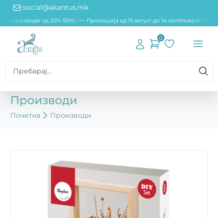
social@akantus.mk
ни поризводи од 20%-50%! ~~
~ Промоција од 15 август до 14 септември! ~~~ 
0
Производи
Почетна
Производи