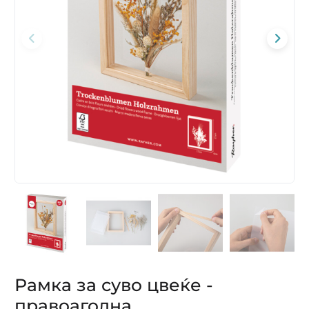
Рамка за суво цвеќе -
правоаголна