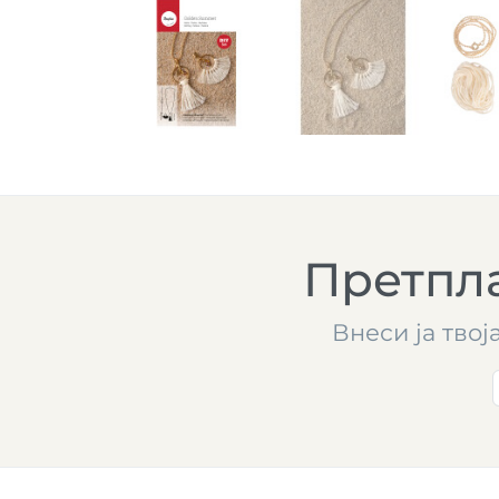
Претпла
Внеси ја твој