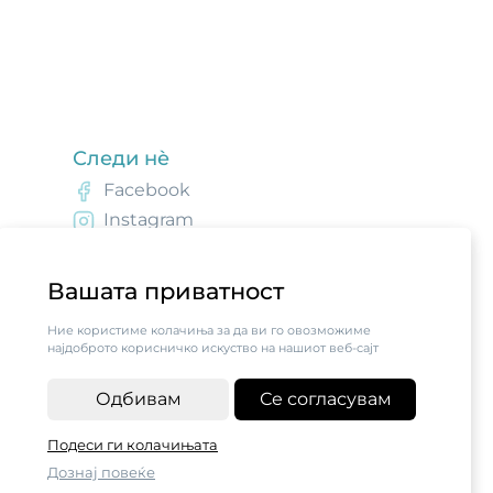
Следи нè
Facebook
Instagram
Вашата приватност
Ние користиме колачиња за да ви го овозможиме
најдоброто корисничко искуство на нашиот веб-сајт
Одбивам
Се согласувам
Подеси ги колачињата
Дознај повеќе