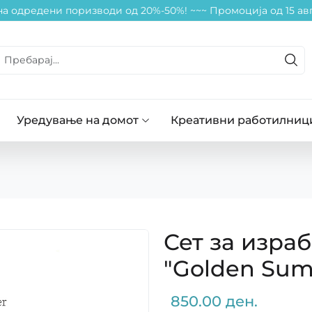
а одредени поризводи од 20%-50%! ~~
~ Промоција од 15 авг
Уредување на домот
Креативни работилниц
Сет за израб
"Golden Su
850.00 ден.