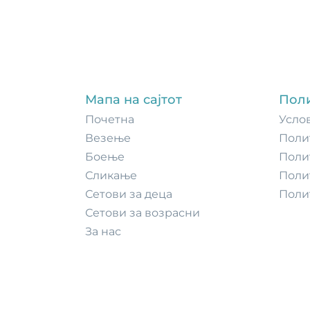
Мапа на сајтот
Пол
Почетнa
Усло
Везење
Поли
Боење
Поли
Сликање
Поли
Сетови за деца
Поли
Сетови за возрасни
За нас