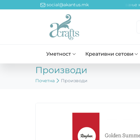
 Промоција од 15 август до 14 септември! ~~~ Намалување н
social@akantus.mk
Уметност
Креативни сетови
Производи
Почетна
Производи