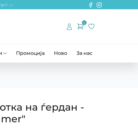
уст до 14 септември! ~~~ Намалување на одредени поризвод
0
и
Промоција
Ново
За нас
отка на ѓердан -
mmer"