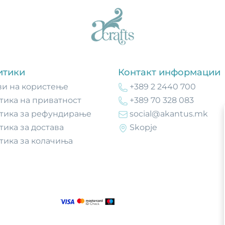
итики
Контакт информации
ви на користење
+389 2 2440 700
тика на приватност
+389 70 328 083
тика за рефундирање
social@akantus.mk
тика за достава
Skopje
тика за колачиња