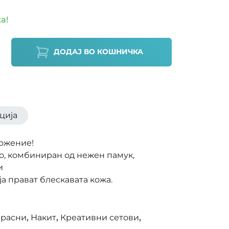
а!
ДОДАЈ ВО КОШНИЧКА
ција
ложение!
то, комбиниран од нежен памук,
и
ја прават блескавата кожа.
зрасни
,
Накит
,
Креативни сетови
,