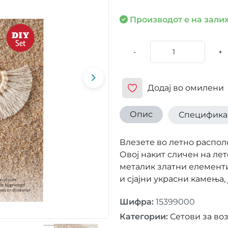
Производот е на залих
-
+
Додај во омилени
Опис
Специфика
Влезете во летно распо
Овој накит сличен на ле
металик златни елемент
и сјајни украсни камења, 
Шифра
:
15399000
Категории
:
Сетови за во