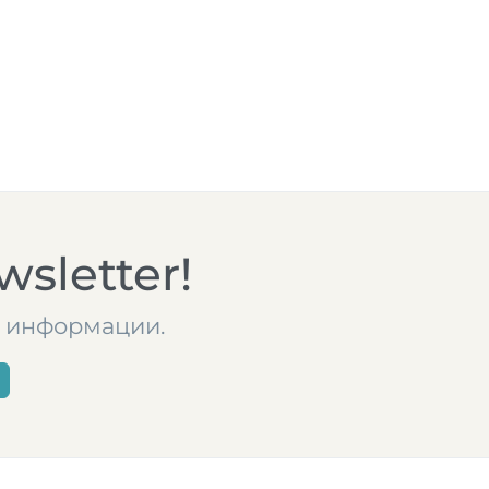
sletter!
те информации.