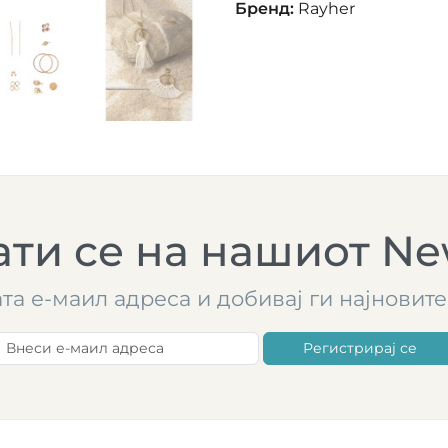
Бренд
:
Rayher
ти се на нашиот New
ата е-маил адреса и добивај ги најнови
Регистрирај се