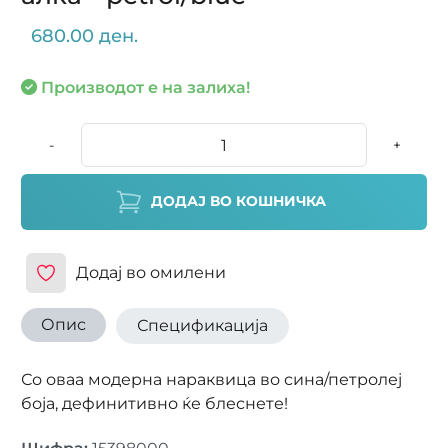
680.00 ден.
Производот е на залиха!
-
+
ДОДАЈ ВО КОШНИЧКА
Додај во омилени
Опис
Спецификација
Со оваа модерна нараквица во сина/петролеј
боја, дефинитивно ќе блеснете!