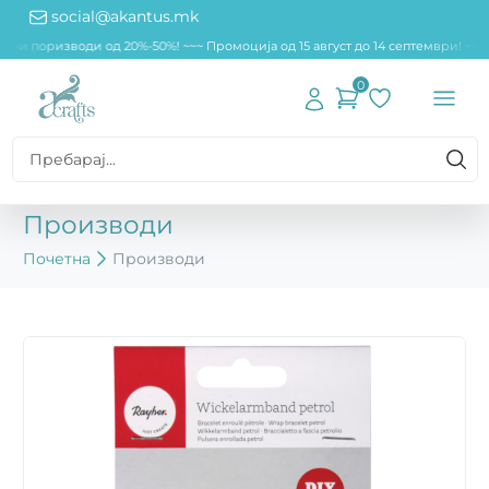
social@akantus.mk
дени поризводи од 20%-50%! ~~
~ Промоција од 15 август до 14 септември! ~~
0
Производи
Почетна
Производи