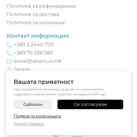
Политика за рефундирање
Политика за достава
Политика за колачиња
Контакт информации
+389 2 2440 700
+389 70 328 083
social@akantus.mk
Skopje
Вашата приватност
Ние користиме колачиња за да ви го овозможиме
најдоброто корисничко искуство на нашиот веб-сајт
Се согласувам
Одбивам
-
+
Подеси ги колачињата
©
2026
Vendor x
Akantus Crafts
Дознај повеќе
ДОДАЈ ВО КОШНИЧКА
Поставки за колачиња
|
Пријави проблем