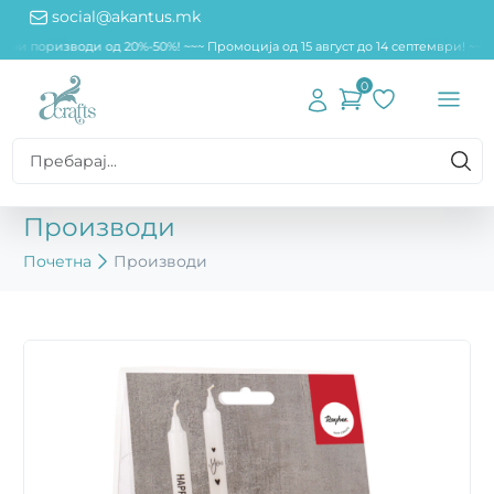
social@akantus.mk
ени поризводи од 20%-50%! ~~
~ Промоција од 15 август до 14 септември! ~~~
0
Производи
Почетна
Производи