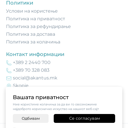
Политики
Услови на користење
Политика на приватност
Политика за рефундирање
Политика за достава
Политика за колачиња
Контакт информации
+389 2 2440 700
+389 70 328 083
social@akantus.mk
Skopje
Вашата приватност
Ние користиме колачиња за да ви го овозможиме
најдоброто корисничко искуство на нашиот веб-сајт
Се согласувам
Одбивам
-
+