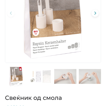
Свеќник од смола