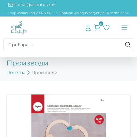
social@akantus.mk
дени поризводи од 20%-50%! ~~
~ Промоција од 15 август до 14 септември! ~~
0
Производи
Почетна
Производи