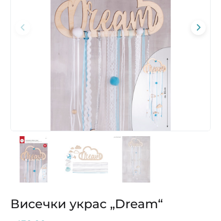
Висечки украс „Dream“