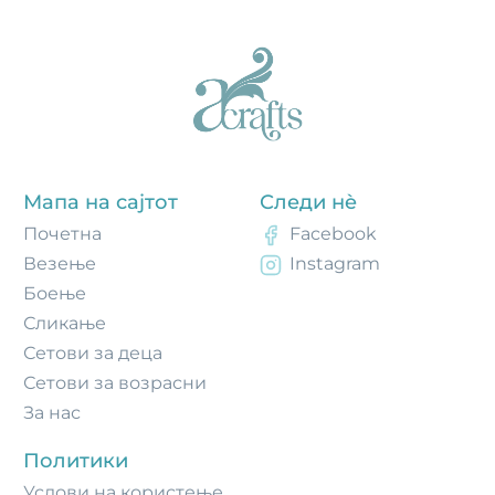
Мапа на сајтот
Следи нè
Почетнa
Facebook
Везење
Instagram
Боење
Сликање
Сетови за деца
Сетови за возрасни
За нас
Политики
Услови на користење