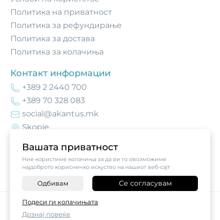
Политика на приватност
Политика за рефундирање
Политика за достава
Политика за колачиња
Контакт информации
+389 2 2440 700
+389 70 328 083
social@akantus.mk
Skopje
Вашата приватност
Ние користиме колачиња за да ви го овозможиме
најдоброто корисничко искуство на нашиот веб-сајт
Се согласувам
Одбивам
-
+
Подеси ги колачињата
©
2026
Vendor x
Akantus Crafts
Дознај повеќе
ДОДАЈ ВО КОШНИЧКА
Поставки за колачиња
|
Пријави проблем