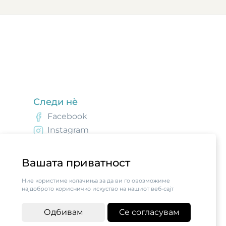
Следи нè
Facebook
Instagram
Вашата приватност
Ние користиме колачиња за да ви го овозможиме
најдоброто корисничко искуство на нашиот веб-сајт
Одбивам
Се согласувам