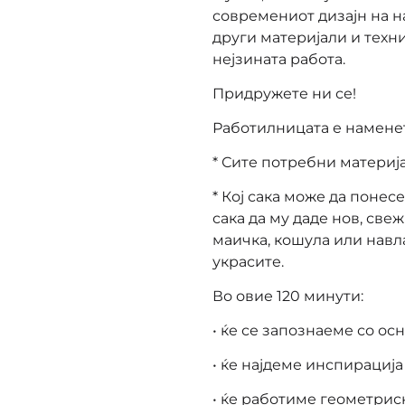
современиот дизајн на н
други материјали и техни
нејзината работа.
Придружете ни се!
Работилницата е наменет
* Сите потребни материј
* Кој сака може да понес
сака да му даде нов, све
маичка, кошула или навла
украсите.
Во овие 120 минути:
• ќе се запознаеме со ос
• ќе најдеме инспирација
• ќе работиме геометрис