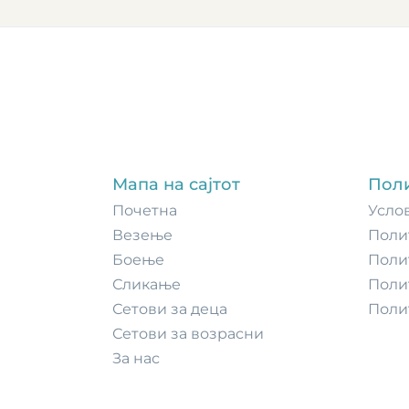
Мапа на сајтот
Пол
Почетнa
Усло
Везење
Поли
Боење
Поли
Сликање
Поли
Сетови за деца
Поли
Сетови за возрасни
За нас