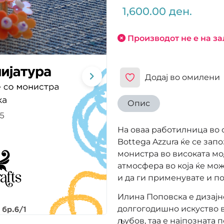
1,600.00 ден.
Производот не е на за
Додај во омилени
Опис
На оваа работилница во 
Bottega Azzura ќе се зап
монистра во високата мо
атмосфера во која ќе мо
и да ги применувате и по
Илина Поповска е дизајн
долгогодишно искуство в
љубов, таа е најпозната 