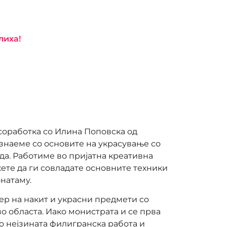
лиха!
соработка со Илина Поповска од
ознаеме со основите на украсување со
да. Работиме во пријатна креативна
жете да ги совладате основните техники
натаму.
ер на накит и украсни предмети со
о областа. Иако монистрата и се прва
по нејзината филигранска работа и