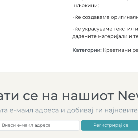
шљокици;
• ќе создаваме оригиналн
• ќе украсуваме текстил 
дадените материјали и т
Категории
:
Креативни р
ти се на нашиот New
ата е-маил адреса и добивај ги најнови
Регистрирај се