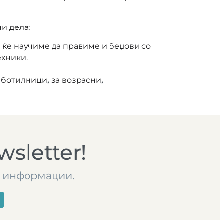
и дела;
и ќе научиме да правиме и беџови со
ехники.
аботилници
,
за возрасни
,
sletter!
те информации.