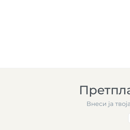
Претпла
Внеси ја твој