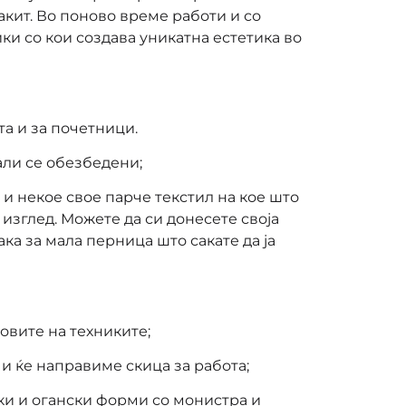
акит. Во поново време работи и со
ки со кои создава уникатна естетика во
а и за почетници.
али се обезбедени;
е и некое свое парче текстил на кое што
ж изглед. Можете да си донесете своја
ка за мала перница што сакате да ја
новите на техниките;
 и ќе направиме скица за работа;
ки и огански форми со монистра и