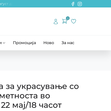
густ до 14 септември! ~~~ Намалување на одредени поризвод
0
и
Промоција
Ново
За нас
 за украсување со
метноста во
22 мај/18 часот