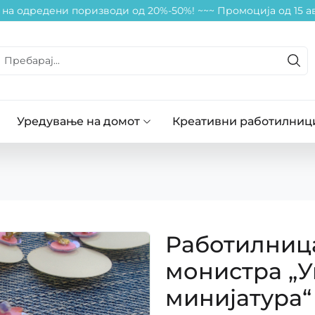
на одредени поризводи од 20%-50%! ~~
~ Промоција од 15 ав
Уредување на домот
Креативни работилниц
Работилница
монистра „У
минијатура“ 