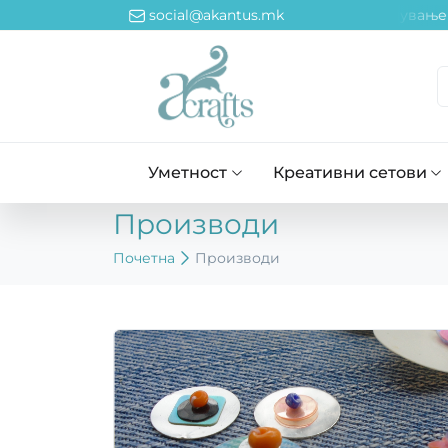
 Промоција од 15 август до 14 септември! ~~~ Намалување 
social@akantus.mk
Уметност
Креативни сетови
Производи
Почетна
Производи