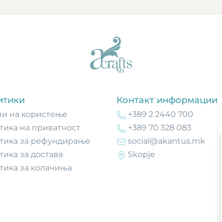
итики
Контакт информации
ви на користење
+389 2 2440 700
тика на приватност
+389 70 328 083
тика за рефундирање
social@akantus.mk
тика за достава
Skopje
тика за колачиња